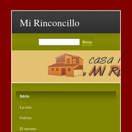
Mi Rinconcillo
Inicio
La casa
Galería
El entorno